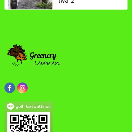
เฟส 2
golf_kiatwuttinon