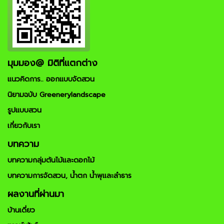
มุมมอง@ มิติที่แตกต่าง
แนวคิดการ.. ออกแบบจัดสวน
นิยามฉบับ Greenerylandscape
รูปแบบสวน
เกี่ยวกับเรา
บทความ
บทความกลุ่มต้นไม้และดอกไม้
บทความการจัดสวน, น้ำตก น้ำพุและลำธาร
ผลงานที่ผ่านมา
บ้านเดี่ยว