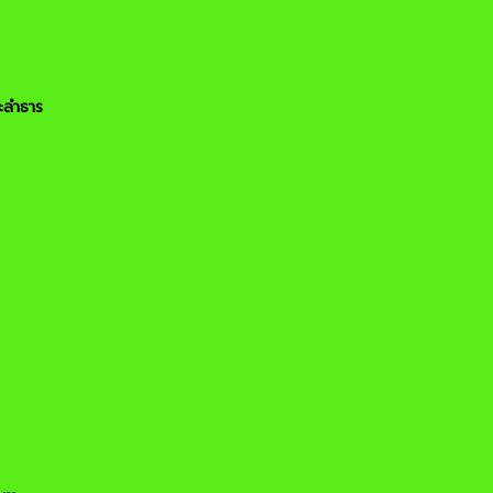
ะลำธาร